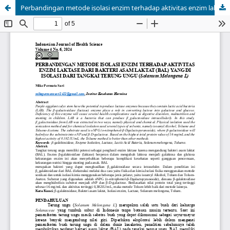
Perbandingan metode isolasi enzim terhadap aktivitas enzim laktase dari bakteri asam laktat (BAL) yang di isolasi dari tangkai terung ungu (Solanum Melongena L)