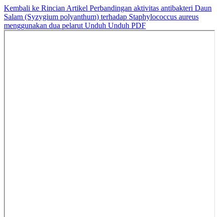
Kembali ke Rincian Artikel
Perbandingan aktivitas antibakteri Daun
Salam (Syzygium polyanthum) terhadap Staphylococcus aureus
menggunakan dua pelarut
Unduh
Unduh PDF