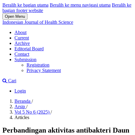
Beralih ke bagian utama
Beralih ke menu navigasi utama
Beralih ke
bagian footer website
Open Menu
Indonesian Journal of Health Science
About
Current
Archive
Editorial Board
Contact
Submission
Registration
Privacy Statement
Cari
Login
Beranda
/
Arsip
/
Vol 5 No 6 (2025)
/
Articles
Perbandingan aktivitas antibakteri Daun