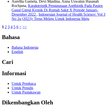
Aurellia Garneta, Devi Maulina, Anna Uswatun Hasanah
Rochjana,
Karakteristik Penggunaan Antibiotik Pada Pasien
Gagal Ginjal Kronik Di Rumah Sakit X Periode Januari–
Desember 2022
,
Indonesian Journal of Health Science: Vol 3
No 2a (2023): Terus Melaju Untuk Indonesia Maju
1
2
3
4
5
6
>
>>
Bahasa
Bahasa Indonesia
English
Cari
Informasi
Untuk Pembaca
Untuk Penulis
Untuk Pustakawan
Dikembangkan Oleh