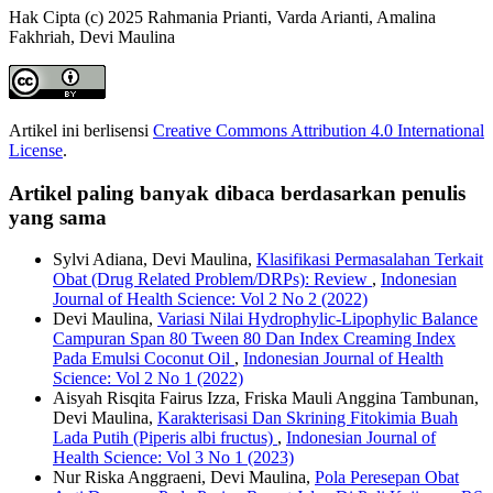
Hak Cipta (c) 2025 Rahmania Prianti, Varda Arianti, Amalina
Fakhriah, Devi Maulina
Artikel ini berlisensi
Creative Commons Attribution 4.0 International
License
.
Artikel paling banyak dibaca berdasarkan penulis
yang sama
Sylvi Adiana, Devi Maulina,
Klasifikasi Permasalahan Terkait
Obat (Drug Related Problem/DRPs): Review
,
Indonesian
Journal of Health Science: Vol 2 No 2 (2022)
Devi Maulina,
Variasi Nilai Hydrophylic-Lipophylic Balance
Campuran Span 80 Tween 80 Dan Index Creaming Index
Pada Emulsi Coconut Oil
,
Indonesian Journal of Health
Science: Vol 2 No 1 (2022)
Aisyah Risqita Fairus Izza, Friska Mauli Anggina Tambunan,
Devi Maulina,
Karakterisasi Dan Skrining Fitokimia Buah
Lada Putih (Piperis albi fructus)
,
Indonesian Journal of
Health Science: Vol 3 No 1 (2023)
Nur Riska Anggraeni, Devi Maulina,
Pola Peresepan Obat