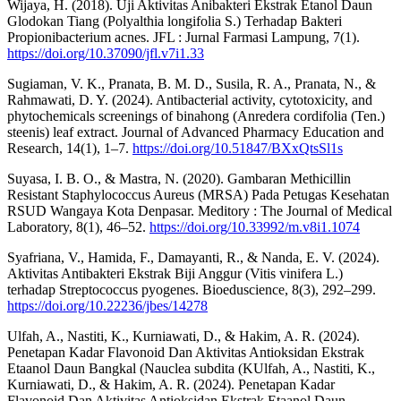
Wijaya, H. (2018). Uji Aktivitas Anibakteri Ekstrak Etanol Daun
Glodokan Tiang (Polyalthia longifolia S.) Terhadap Bakteri
Propionibacterium acnes. JFL : Jurnal Farmasi Lampung, 7(1).
https://doi.org/10.37090/jfl.v7i1.33
Sugiaman, V. K., Pranata, B. M. D., Susila, R. A., Pranata, N., &
Rahmawati, D. Y. (2024). Antibacterial activity, cytotoxicity, and
phytochemicals screenings of binahong (Anredera cordifolia (Ten.)
steenis) leaf extract. Journal of Advanced Pharmacy Education and
Research, 14(1), 1–7.
https://doi.org/10.51847/BXxQtsSl1s
Suyasa, I. B. O., & Mastra, N. (2020). Gambaran Methicillin
Resistant Staphylococcus Aureus (MRSA) Pada Petugas Kesehatan
RSUD Wangaya Kota Denpasar. Meditory : The Journal of Medical
Laboratory, 8(1), 46–52.
https://doi.org/10.33992/m.v8i1.1074
Syafriana, V., Hamida, F., Damayanti, R., & Nanda, E. V. (2024).
Aktivitas Antibakteri Ekstrak Biji Anggur (Vitis vinifera L.)
terhadap Streptococcus pyogenes. Bioeduscience, 8(3), 292–299.
https://doi.org/10.22236/jbes/14278
Ulfah, A., Nastiti, K., Kurniawati, D., & Hakim, A. R. (2024).
Penetapan Kadar Flavonoid Dan Aktivitas Antioksidan Ekstrak
Etaanol Daun Bangkal (Nauclea subdita (KUlfah, A., Nastiti, K.,
Kurniawati, D., & Hakim, A. R. (2024). Penetapan Kadar
Flavonoid Dan Aktivitas Antioksidan Ekstrak Etaanol Daun