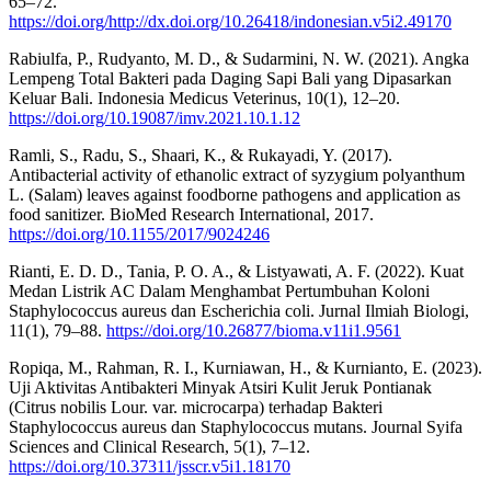
65–72.
https://doi.org/http://dx.doi.org/10.26418/indonesian.v5i2.49170
Rabiulfa, P., Rudyanto, M. D., & Sudarmini, N. W. (2021). Angka
Lempeng Total Bakteri pada Daging Sapi Bali yang Dipasarkan
Keluar Bali. Indonesia Medicus Veterinus, 10(1), 12–20.
https://doi.org/10.19087/imv.2021.10.1.12
Ramli, S., Radu, S., Shaari, K., & Rukayadi, Y. (2017).
Antibacterial activity of ethanolic extract of syzygium polyanthum
L. (Salam) leaves against foodborne pathogens and application as
food sanitizer. BioMed Research International, 2017.
https://doi.org/10.1155/2017/9024246
Rianti, E. D. D., Tania, P. O. A., & Listyawati, A. F. (2022). Kuat
Medan Listrik AC Dalam Menghambat Pertumbuhan Koloni
Staphylococcus aureus dan Escherichia coli. Jurnal Ilmiah Biologi,
11(1), 79–88.
https://doi.org/10.26877/bioma.v11i1.9561
Ropiqa, M., Rahman, R. I., Kurniawan, H., & Kurnianto, E. (2023).
Uji Aktivitas Antibakteri Minyak Atsiri Kulit Jeruk Pontianak
(Citrus nobilis Lour. var. microcarpa) terhadap Bakteri
Staphylococcus aureus dan Staphylococcus mutans. Journal Syifa
Sciences and Clinical Research, 5(1), 7–12.
https://doi.org/10.37311/jsscr.v5i1.18170