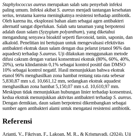
Staphylococcus aureu
s merupakan salah satu penyebab infeksi
paling umum. Infeksi akibat
S. aureus
menjadi tantangan kesehatan
serius, terutama karena meningkatnya resistensi terhadap antibiotik.
Oleh karena itu, eksplorasi bahan alam sebagai agen antibakteri
alternatif sangat diperlukan. Salah satu tanaman yang berpotensi
adalah daun salam (
Syzygium polyanthum
), yang diketahui
mengandung senyawa bioaktif seperti flavonoid, tanin, saponin, dan
alkaloid. Penelitian ini bertujuan untuk mengevaluasi efektivitas
antibakteri ekstrak daun salam dengan dua pelarut (etanol 96% dan
aquadest) terhadap
S.aureus
. Uji dilakukan menggunakan metode
difusi cakram dengan variasi konsentrasi ekstrak (80%, 60%, 40%,
20%), serta klindamisin 0,1% sebagai kontrol positif dan DMSO
10% sebagai kontrol negatif. Hasil menunjukkan bahwa ekstrak
etanol 96% menghasilkan zona hambat rentang rata-rata sebesar
5,830,87 mm s.d. 10,661,12 mm, sedangkan ekstrak aquadest
menghasilkan zona hambat 5,150,07 mm s.d. 10,610,97 mm.
Meskipun tidak menunjukkan hubungan linier terhadap konsentrasi,
kedua ekstrak menunjukkan aktivitas antibakteri terhadap
S. aureus
.
Dengan demikian, daun salam berpotensi dikembangkan sebagai
sumber agen antibakteri alami untuk mengatasi resistensi antibiotik.
Referensi
Arianti, V., Fikriyan, F., Lakoan, M. R., & Krismayadi. (2024). Uji