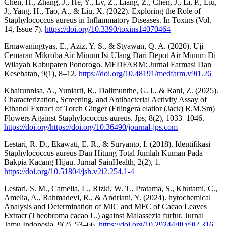
Chen, H., Zhang, J., He, Y., Lv, Z., Liang, Z., Chen, J., Li, P., Liu,
J., Yang, H., Tao, A., & Liu, X. (2022). Exploring the Role of
Staphylococcus aureus in Inflammatory Diseases. In Toxins (Vol.
14, Issue 7).
https://doi.org/10.3390/toxins14070464
Ernawaningtyas, E., Aziz, Y. S., & Styawan, Q. A. (2020). Uji
Cemaran Mikroba Air Minum Isi Ulang Dari Depot Air Minum Di
Wilayah Kabupaten Ponorogo. MEDFARM: Jurnal Farmasi Dan
Kesehatan, 9(1), 8–12.
https://doi.org/10.48191/medfarm.v9i1.26
Khairunnisa, A., Yuniarti, R., Dalimunthe, G. I., & Rani, Z. (2025).
Characterization, Screening, and Antibacterial Activity Assay of
Ethanol Extract of Torch Ginger (Etlingera elatior (Jack) R.M.Sm)
Flowers Against Staphylococcus aureus. Jps, 8(2), 1033–1046.
https://doi.org/https://doi.org/10.36490/journal-jps.com
Lestari, R. D., Ekawati, E. R., & Suryanto, I. (2018). Identifikasi
Staphylococcus aureus Dan Hitung Total Jumlah Kuman Pada
Bakpia Kacang Hijau. Jurnal SainHealth, 2(2), 1.
https://doi.org/10.51804/jsh.v2i2.254.1-4
Lestari, S. M., Camelia, L., Rizki, W. T., Pratama, S., Khutami, C.,
Amelia, A., Rahmadevi, R., & Andriani, Y. (2024). hytochemical
Analysis and Determination of MIC and MFC of Cacao Leaves
Extract (Theobroma cacao L.) against Malassezia furfur. Jurnal
Jamu Indonesia, 9(2), 53–66.
https://doi.org/10.29244/jji.v9i2.316