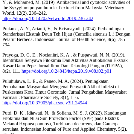
Y., & Mohamed, M. (2019). Antibacterial and cytotoxic activities of
the Syzygium polyanthum leaf extract from Malaysia. Veterinary
World, 12(2), 236–242.
https://doi.org/10.14202/vetworld.2019.236-242
Pratama, A. Y., Arianti, V., & Krismayadi. (2024). Perbandingan
Standarisasi Ekstrak Daun Teh Hijau (Camellia sinensis L.) Dengan
Pelarut Berbeda. Indonesian Journal of Health Science, 4(6), 785–
794.
Prayoga, D. G. E., Nocianitri, K. A., & Puspawati, N. N. (2019).
Identifikasi Senyawa Fitokimia Dan Aktivitas Antioksidan Ekstrak
Kasar Daun Pepe. Jurnal Ilmu Dan Teknologi Pangan (ITEPA),
8(2), 111.
https://doi.org/10.24843/itepa.2019.v08.i02.p01
Puluhulawa, L. E., & Paneo, M. A. (2024). Peningkatan
Pemahaman Masyarakat Mengenai Penyakit Akibat Infeksi di
Puskesmas Kota Timur Gorontalo. Jurnal Pengabdian Masyarakat
Farmasi : Pharmacare Society, 3(1), 1–6.
https://doi.org/10.37905/phar.soc.v3i1.24944
Putri, D. K., Idiawati, N., & Sofiana, M. S. J. (2022). Kandungan
Fitokimia dan Nilai Sun Protection Factor (SPF) pada Ekstrak
Metanol Hypnea pannosa, Turbinaria decurrens, dan Caulerpa
serrulata. Indonesian Journal of Pure and Applied Chemistry, 5(2),