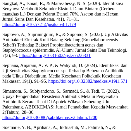
Sangkal, A., Ismail, R., & Marasabessy, N. S. (2020). Identifikasi
Senyawa Metabolit Sekunder Ekstrak Daun Bintaro (Cerbera
manghas L.) Dengan Pelarut Etanol 70%, Aseton dan n-Hexan.
Jurnal Sains Dan Kesehatan, 4(1), 71–81.
https://doi.org/10.57214/jusika.v4i1.179
Saptowo, A., Supriningrum, R., & Supomo, S. (2022). Uji Aktivitas
Antibakteri Ekstrak Kulit Batang Sekilang (Embeliaborneensis
Scheff) Terhadap Bakteri Propionibacterium acnes dan
Staphylococcus epidermidis. Al-Ulum: Jurnal Sains Dan Teknologi,
7(2), 93.
https://doi.org/10.31602/ajst.v7i2.6331
Septiana, Anjarani, A. V. P., & Wahyudi, D. (2024). Identifikasi dan
Uji Sensitivitas Staphylococcus sp. Terhadap Beberapa Antibiotik
pada Ulkus Diabetikum. Media Kesehatan Politeknik Kesehatan
Makassar, 19(1), 91–95.
https://doi.org/10.32382/medkes.v19i1.571
Simamora, S., Subiyandono, S., Sarmadi, S., & Tedi, T. (2022).
Upaya Pengendalian Resistensi Antibiotik Melalui Penyerahan
Antibiotik Secara Tepat Di Apotek Wilayah Seberang Ulu
Palembang. ABDIKEMAS: Jurnal Pengabdian Kepada Masyarakat,
2(Tahun), 28–36.
https://doi.org/10.36086/j.abdikemas.v2itahun.1200
Soemarie, Y. B., Apriliana, A., Indriastuti, M., Fatimah, N., &