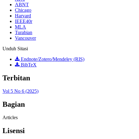
ABNT
Chicago
Harvard
IEEE40r
MLA
Turabian
Vancouver
Unduh Sitasi
Endnote/Zotero/Mendeley (RIS)
BibTeX
Terbitan
Vol 5 No 6 (2025)
Bagian
Articles
Lisensi