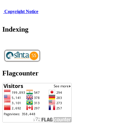
Copy
r
ight Notice
Indexing
Flagcounter