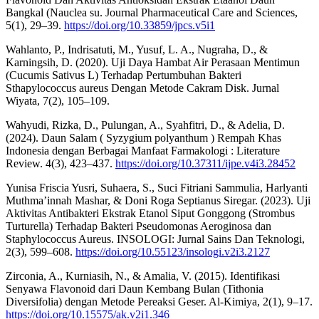
Bangkal (Nauclea su. Journal Pharmaceutical Care and Sciences,
5(1), 29–39.
https://doi.org/10.33859/jpcs.v5i1
Wahlanto, P., Indrisatuti, M., Yusuf, L. A., Nugraha, D., &
Karningsih, D. (2020). Uji Daya Hambat Air Perasaan Mentimun
(Cucumis Sativus L) Terhadap Pertumbuhan Bakteri
Sthapylococcus aureus Dengan Metode Cakram Disk. Jurnal
Wiyata, 7(2), 105–109.
Wahyudi, Rizka, D., Pulungan, A., Syahfitri, D., & Adelia, D.
(2024). Daun Salam ( Syzygium polyanthum ) Rempah Khas
Indonesia dengan Berbagai Manfaat Farmakologi : Literature
Review. 4(3), 423–437.
https://doi.org/10.37311/ijpe.v4i3.28452
Yunisa Friscia Yusri, Suhaera, S., Suci Fitriani Sammulia, Harlyanti
Muthma’innah Mashar, & Doni Roga Septianus Siregar. (2023). Uji
Aktivitas Antibakteri Ekstrak Etanol Siput Gonggong (Strombus
Turturella) Terhadap Bakteri Pseudomonas Aeroginosa dan
Staphylococcus Aureus. INSOLOGI: Jurnal Sains Dan Teknologi,
2(3), 599–608.
https://doi.org/10.55123/insologi.v2i3.2127
Zirconia, A., Kurniasih, N., & Amalia, V. (2015). Identifikasi
Senyawa Flavonoid dari Daun Kembang Bulan (Tithonia
Diversifolia) dengan Metode Pereaksi Geser. Al-Kimiya, 2(1), 9–17.
https://doi.org/10.15575/ak.v2i1.346