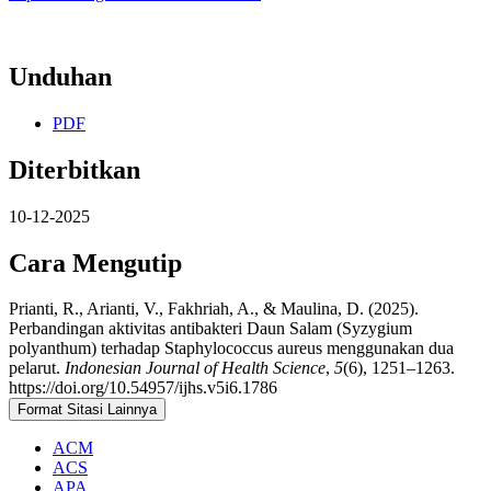
Unduhan
PDF
Diterbitkan
10-12-2025
Cara Mengutip
Prianti, R., Arianti, V., Fakhriah, A., & Maulina, D. (2025).
Perbandingan aktivitas antibakteri Daun Salam (Syzygium
polyanthum) terhadap Staphylococcus aureus menggunakan dua
pelarut.
Indonesian Journal of Health Science
,
5
(6), 1251–1263.
https://doi.org/10.54957/ijhs.v5i6.1786
Format Sitasi Lainnya
ACM
ACS
APA