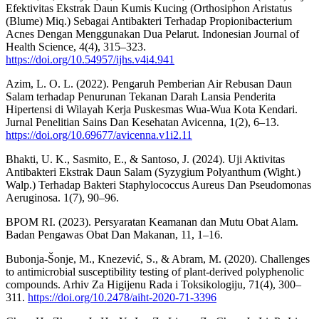
Efektivitas Ekstrak Daun Kumis Kucing (Orthosiphon Aristatus
(Blume) Miq.) Sebagai Antibakteri Terhadap Propionibacterium
Acnes Dengan Menggunakan Dua Pelarut. Indonesian Journal of
Health Science, 4(4), 315–323.
https://doi.org/10.54957/ijhs.v4i4.941
Azim, L. O. L. (2022). Pengaruh Pemberian Air Rebusan Daun
Salam terhadap Penurunan Tekanan Darah Lansia Penderita
Hipertensi di Wilayah Kerja Puskesmas Wua-Wua Kota Kendari.
Jurnal Penelitian Sains Dan Kesehatan Avicenna, 1(2), 6–13.
https://doi.org/10.69677/avicenna.v1i2.11
Bhakti, U. K., Sasmito, E., & Santoso, J. (2024). Uji Aktivitas
Antibakteri Ekstrak Daun Salam (Syzygium Polyanthum (Wight.)
Walp.) Terhadap Bakteri Staphylococcus Aureus Dan Pseudomonas
Aeruginosa. 1(7), 90–96.
BPOM RI. (2023). Persyaratan Keamanan dan Mutu Obat Alam.
Badan Pengawas Obat Dan Makanan, 11, 1–16.
Bubonja-Šonje, M., Knezević, S., & Abram, M. (2020). Challenges
to antimicrobial susceptibility testing of plant-derived polyphenolic
compounds. Arhiv Za Higijenu Rada i Toksikologiju, 71(4), 300–
311.
https://doi.org/10.2478/aiht-2020-71-3396