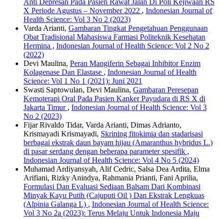
Anti Depresan Pada Pasien Rawat Jalan Di Poli Kejiwaan RS
X Periode Agustus – November 2022
,
Indonesian Journal of
Health Science: Vol 3 No 2 (2023)
Varda Arianti,
Gambaran Tingkat Pengetahuan Penggunaan
Obat Tradisional Mahasiswa Farmasi Politeknik Kesehatan
Hermina
,
Indonesian Journal of Health Science: Vol 2 No 2
(2022)
Devi Maulina,
Peran Mangiferin Sebagai Inhibitor Enzim
Kolagenase Dan Elastase
,
Indonesian Journal of Health
Science: Vol 1 No 1 (2021): Juni 2021
Swasti Saptowulan, Devi Maulina,
Gambaran Peresepan
Kemoterapi Oral Pada Pasien Kanker Payudara di RS X di
Jakarta Timur
,
Indonesian Journal of Health Science: Vol 3
No 2 (2023)
Fijar Rivaldo Tidar, Varda Arianti, Dimas Adrianto,
Krismayadi Krismayadi,
Skrining fitokimia dan stadarisasi
berbagai ekstrak daun bayam hijau (Amaranthus hybridus L.)
di pasar serdang dengan beberapa parameter spesifik
,
Indonesian Journal of Health Science: Vol 4 No 5 (2024)
Muhamad Ardiyansyah, Alif Cedric, Salsa Dea Ardita, Elma
Arifiani, Rizky Anindya, Rahmania Prianti, Fani Aprilia,
Formulasi Dan Evaluasi Sediaan Balsam Dari Kombinasi
Minyak Kayu Putih (Cajuputi Oil ) Dan Ekstrak Lengkuas
(Alpinia Galanga L)
,
Indonesian Journal of Health Science:
Vol 3 No 2a (2023): Terus Melaju Untuk Indonesia Maju