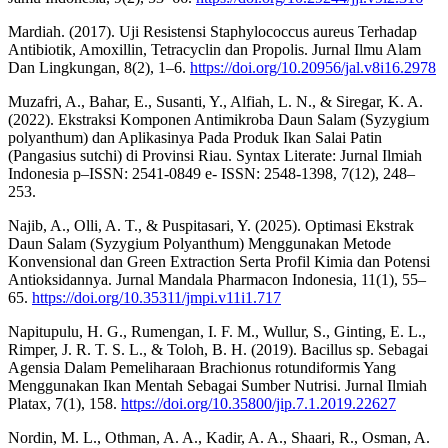
Mardiah. (2017). Uji Resistensi Staphylococcus aureus Terhadap
Antibiotik, Amoxillin, Tetracyclin dan Propolis. Jurnal Ilmu Alam
Dan Lingkungan, 8(2), 1–6.
https://doi.org/10.20956/jal.v8i16.2978
Muzafri, A., Bahar, E., Susanti, Y., Alfiah, L. N., & Siregar, K. A.
(2022). Ekstraksi Komponen Antimikroba Daun Salam (Syzygium
polyanthum) dan Aplikasinya Pada Produk Ikan Salai Patin
(Pangasius sutchi) di Provinsi Riau. Syntax Literate: Jurnal Ilmiah
Indonesia p–ISSN: 2541-0849 e- ISSN: 2548-1398, 7(12), 248–
253.
Najib, A., Olli, A. T., & Puspitasari, Y. (2025). Optimasi Ekstrak
Daun Salam (Syzygium Polyanthum) Menggunakan Metode
Konvensional dan Green Extraction Serta Profil Kimia dan Potensi
Antioksidannya. Jurnal Mandala Pharmacon Indonesia, 11(1), 55–
65.
https://doi.org/10.35311/jmpi.v11i1.717
Napitupulu, H. G., Rumengan, I. F. M., Wullur, S., Ginting, E. L.,
Rimper, J. R. T. S. L., & Toloh, B. H. (2019). Bacillus sp. Sebagai
Agensia Dalam Pemeliharaan Brachionus rotundiformis Yang
Menggunakan Ikan Mentah Sebagai Sumber Nutrisi. Jurnal Ilmiah
Platax, 7(1), 158.
https://doi.org/10.35800/jip.7.1.2019.22627
Nordin, M. L., Othman, A. A., Kadir, A. A., Shaari, R., Osman, A.