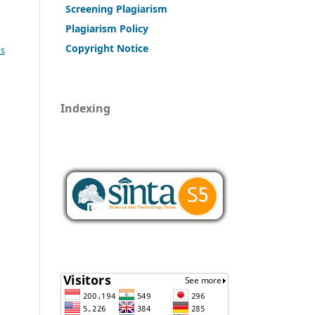
Screening Plagiarism
Plagiarism Policy
Copy
r
ight Notice
s
Indexing