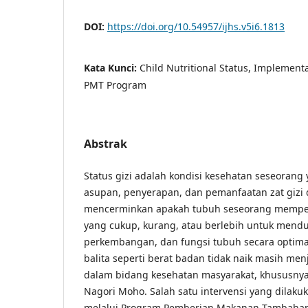
DOI:
https://doi.org/10.54957/ijhs.v5i6.1813
Kata Kunci:
Child Nutritional Status, Implementa
PMT Program
Abstrak
Status gizi adalah kondisi kesehatan seseorang
asupan, penyerapan, dan pemanfaatan zat gizi d
mencerminkan apakah tubuh seseorang memper
yang cukup, kurang, atau berlebih untuk men
perkembangan, dan fungsi tubuh secara optimal
balita seperti berat badan tidak naik masih me
dalam bidang kesehatan masyarakat, khususnya
Nagori Moho. Salah satu intervensi yang dilak
melalui Program Pemberian Makanan Tambahan (