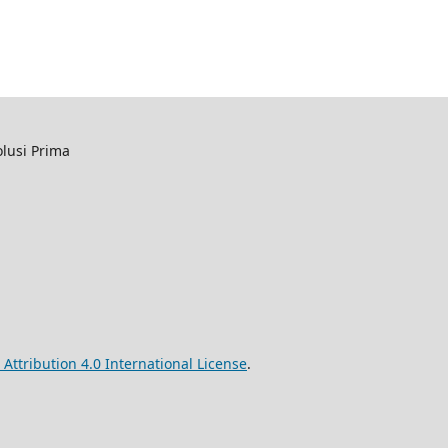
lusi Prima
ttribution 4.0 International License
.