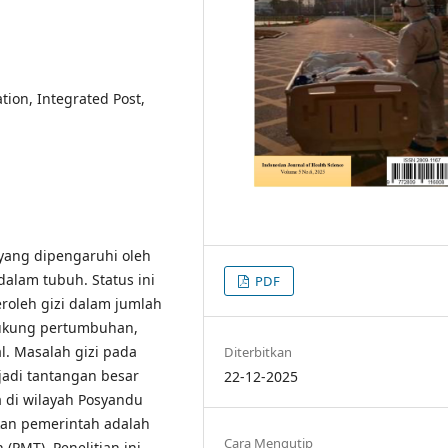
tion, Integrated Post,
 yang dipengaruhi oleh
alam tubuh. Status ini
PDF
oleh gizi dalam jumlah
dukung pertumbuhan,
. Masalah gizi pada
Diterbitkan
njadi tantangan besar
22-12-2025
 di wilayah Posyandu
ukan pemerintah adalah
Cara Mengutip
PMT). Penelitian ini