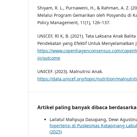
Shiyam, R. L., Purnaweni, H., & Rahman, A. Z. (
Melalui Program Gemarikan oleh Posyandu di Ka
Policy Management, 11(1), 126–137.
UNICEF, RI K, B. (2021). Tata Laksana Anak Balit
Pendekatan yang Efektif Untuk Menyelamatkan J
https://www.copenhagenconsensus.com/copenh
iii/outcome
UNICEF. (2023). Malnutrisi Anak.
https://data.unicef.org/topic/nutrition/malnutrit
Artikel paling banyak dibaca berdasark
Lailatul Mahpuja Dasopang, Dewi Agustin
hipertensi di Puskesmas Kotapinang Labu
(2025)