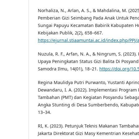
Norhaliza, N., Arlan, A. S., & Mahdalina, M. (20
Pemberian Gizi Seimbang Pada Anak Untuk Penc
Sungai Papuyu Kecamatan Babirik Kabupaten Hul
Kebijakan Publik, 2(2), 658–667.
https://ejurnal.stiaamuntai.ac.id/index.php/PPJ
Nuzula, R. F., Arfan, N. A., & Ningrum, S. (2023
Upaya Peningkatan Status Gizi Balita Di Posyand
Samodra Ilmu, 14(01), 18–21.
https://doi.org/10.
Regina Maulidya Putri Purwanto, Yustanti Aprin
Dewandaru, I. A. (2022). Implementasi Progra
Tambahan (PMT) dan Kegiatan Posyandu Sebag
Angka Stunting di Desa Sumberbendo, Kabupate
13–34.
RI, K. (2023). Petunjuk Teknis Makanan Tambaha
Jakarta Direktorat Gizi Masy Kementrian Kesehat