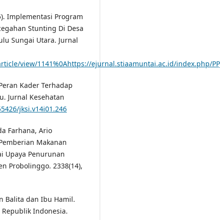
25). Implementasi Program
egahan Stunting Di Desa
u Sungai Utara. Jurnal
/article/view/1141%0Ahttps://ejurnal.stiaamuntai.ac.id/index.php/P
). Peran Kader Terhadap
u. Jurnal Kesehatan
55426/jksi.v14i01.246
da Farhana, Ario
m Pemberian Makanan
ai Upaya Penurunan
n Probolinggo. 2338(14),
n Balita dan Ibu Hamil.
 Republik Indonesia.