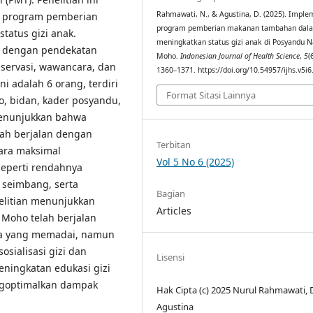
Rahmawati, N., & Agustina, D. (2025). Imple
i program pemberian
program pemberian makanan tambahan dal
atus gizi anak.
meningkatkan status gizi anak di Posyandu N
if dengan pendekatan
Moho.
Indonesian Journal of Health Science
,
5
(
servasi, wawancara, dan
1360–1371. https://doi.org/10.54957/ijhs.v5i
i adalah 6 orang, terdiri
Format Sitasi Lainnya
o, bidan, kader posyandu,
 menunjukkan bahwa
ah berjalan dengan
Terbitan
ara maksimal
Vol 5 No 6 (2025)
seperti rendahnya
 seimbang, serta
Bagian
nelitian menunjukkan
Articles
Moho telah berjalan
ya yang memadai, namun
osialisasi gizi dan
Lisensi
eningkatan edukasi gizi
ngoptimalkan dampak
Hak Cipta (c) 2025 Nurul Rahmawati,
Agustina