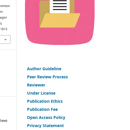
mentasi
am
agori
6),
6.1813
Author Guideline
Peer Review Process
Reviewer
Under License
Publication Ethics
Publication Fee
Open Access Policy
 Dewi
Privacy Statement