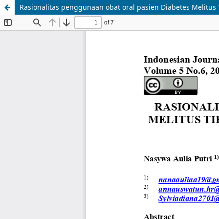
Rasionalitas penggunaan obat oral pasien Diabetes Melitus T