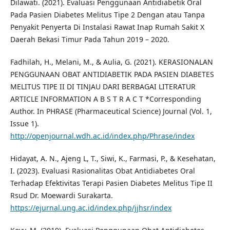
Dilawati. (2021). Evaluasi Penggunaan Antidiabetik Oral
Pada Pasien Diabetes Melitus Tipe 2 Dengan atau Tanpa
Penyakit Penyerta Di Instalasi Rawat Inap Rumah Sakit X
Daerah Bekasi Timur Pada Tahun 2019 – 2020.
Fadhilah, H., Melani, M., & Aulia, G. (2021). KERASIONALAN
PENGGUNAAN OBAT ANTIDIABETIK PADA PASIEN DIABETES
MELITUS TIPE II DI TINJAU DARI BERBAGAI LITERATUR
ARTICLE INFORMATION A B S T R A C T *Corresponding
Author. In PHRASE (Pharmaceutical Science) Journal (Vol. 1,
Issue 1).
http://openjournal.wdh.ac.id/index.php/Phrase/index
Hidayat, A. N., Ajeng L, T., Siwi, K., Farmasi, P., & Kesehatan,
I. (2023). Evaluasi Rasionalitas Obat Antidiabetes Oral
Terhadap Efektivitas Terapi Pasien Diabetes Melitus Tipe II
Rsud Dr. Moewardi Surakarta.
https://ejurnal.ung.ac.id/index.php/jjhsr/index