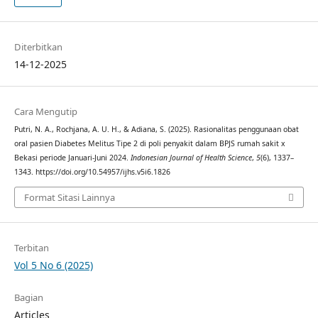
Diterbitkan
14-12-2025
Cara Mengutip
Putri, N. A., Rochjana, A. U. H., & Adiana, S. (2025). Rasionalitas penggunaan obat
oral pasien Diabetes Melitus Tipe 2 di poli penyakit dalam BPJS rumah sakit x
Bekasi periode Januari-Juni 2024.
Indonesian Journal of Health Science
,
5
(6), 1337–
1343. https://doi.org/10.54957/ijhs.v5i6.1826
Format Sitasi Lainnya
Terbitan
Vol 5 No 6 (2025)
Bagian
Articles