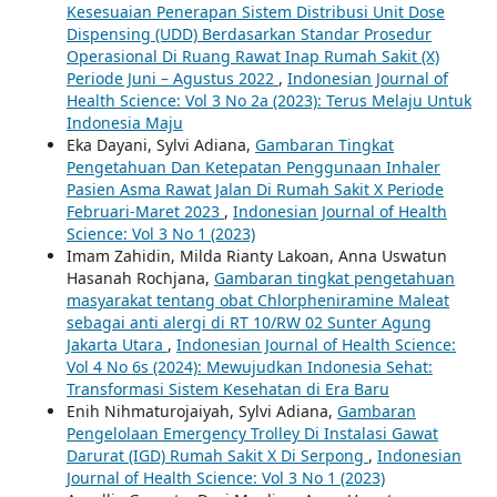
Kesesuaian Penerapan Sistem Distribusi Unit Dose
Dispensing (UDD) Berdasarkan Standar Prosedur
Operasional Di Ruang Rawat Inap Rumah Sakit (X)
Periode Juni – Agustus 2022
,
Indonesian Journal of
Health Science: Vol 3 No 2a (2023): Terus Melaju Untuk
Indonesia Maju
Eka Dayani, Sylvi Adiana,
Gambaran Tingkat
Pengetahuan Dan Ketepatan Penggunaan Inhaler
Pasien Asma Rawat Jalan Di Rumah Sakit X Periode
Februari-Maret 2023
,
Indonesian Journal of Health
Science: Vol 3 No 1 (2023)
Imam Zahidin, Milda Rianty Lakoan, Anna Uswatun
Hasanah Rochjana,
Gambaran tingkat pengetahuan
masyarakat tentang obat Chlorpheniramine Maleat
sebagai anti alergi di RT 10/RW 02 Sunter Agung
Jakarta Utara
,
Indonesian Journal of Health Science:
Vol 4 No 6s (2024): Mewujudkan Indonesia Sehat:
Transformasi Sistem Kesehatan di Era Baru
Enih Nihmaturojaiyah, Sylvi Adiana,
Gambaran
Pengelolaan Emergency Trolley Di Instalasi Gawat
Darurat (IGD) Rumah Sakit X Di Serpong
,
Indonesian
Journal of Health Science: Vol 3 No 1 (2023)