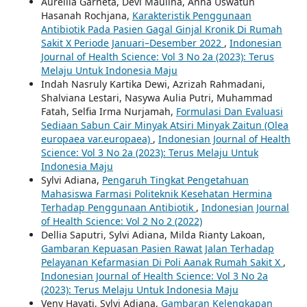
Aurellia Garneta, Devi Maulina, Anna Uswatun
Hasanah Rochjana,
Karakteristik Penggunaan
Antibiotik Pada Pasien Gagal Ginjal Kronik Di Rumah
Sakit X Periode Januari–Desember 2022
,
Indonesian
Journal of Health Science: Vol 3 No 2a (2023): Terus
Melaju Untuk Indonesia Maju
Indah Nasruly Kartika Dewi, Azrizah Rahmadani,
Shalviana Lestari, Nasywa Aulia Putri, Muhammad
Fatah, Selfia Irma Nurjamah,
Formulasi Dan Evaluasi
Sediaan Sabun Cair Minyak Atsiri Minyak Zaitun (Olea
europaea var.europaea)
,
Indonesian Journal of Health
Science: Vol 3 No 2a (2023): Terus Melaju Untuk
Indonesia Maju
Sylvi Adiana,
Pengaruh Tingkat Pengetahuan
Mahasiswa Farmasi Politeknik Kesehatan Hermina
Terhadap Penggunaan Antibiotik
,
Indonesian Journal
of Health Science: Vol 2 No 2 (2022)
Dellia Saputri, Sylvi Adiana, Milda Rianty Lakoan,
Gambaran Kepuasan Pasien Rawat Jalan Terhadap
Pelayanan Kefarmasian Di Poli Aanak Rumah Sakit X
,
Indonesian Journal of Health Science: Vol 3 No 2a
(2023): Terus Melaju Untuk Indonesia Maju
Veny Hayati, Sylvi Adiana,
Gambaran Kelengkapan