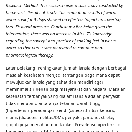
Research Method: This research uses a case study conducted by
home visit. Results of Study: The evaluation results of warm
water soak for 5 days showed an effective impact on lowering
Mrs. Z’s blood pressure. Conclusion: After being given the
intervention, there was an increase in Mrs. Z's knowledge
regarding the concept and practice of soaking feet in warm
water so that Mrs. Z was motivated to continue non-
pharmacological therapy.
Latar Belakang: Peningkatan jumlah lansia dengan berbagai
masalah kesehatan menjadi tantangan bagaimana dapat
mewujudkan lansia yang sehat dan mandiri agar
meminimalisir beban bagi masyarakat dan negara. Masalah
kesehatan terbanyak yang dialami lansia adalah penyakit
tidak menular diantaranya tekanan darah tinggi
(hipertensi), peradangan sendi (osteoarthritis), kencing
manis (diabetes melitus/DM), penyakit jantung, stroke,
gagal ginjal menahun dan kanker. Prevelensi hipertensi di
Indonesia sebesar 34,1 persen yang terjadi peningkatan