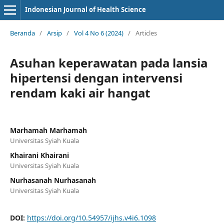
Indonesian Journal of Health Science
Beranda
/
Arsip
/
Vol 4 No 6 (2024)
/
Articles
Asuhan keperawatan pada lansia
hipertensi dengan intervensi
rendam kaki air hangat
Marhamah Marhamah
Universitas Syiah Kuala
Khairani Khairani
Universitas Syiah Kuala
Nurhasanah Nurhasanah
Universitas Syiah Kuala
DOI:
https://doi.org/10.54957/ijhs.v4i6.1098