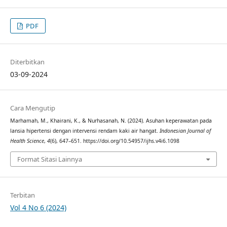
PDF
Diterbitkan
03-09-2024
Cara Mengutip
Marhamah, M., Khairani, K., & Nurhasanah, N. (2024). Asuhan keperawatan pada
lansia hipertensi dengan intervensi rendam kaki air hangat.
Indonesian Journal of
Health Science
,
4
(6), 647–651. https://doi.org/10.54957/ijhs.v4i6.1098
Format Sitasi Lainnya
Terbitan
Vol 4 No 6 (2024)