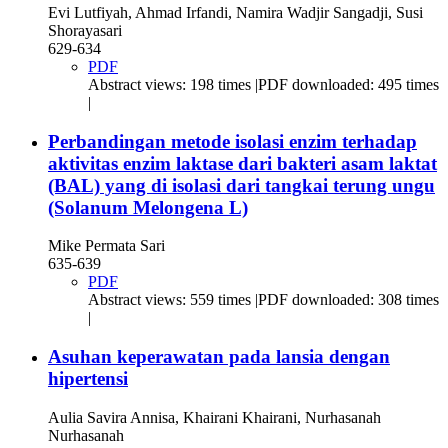
Evi Lutfiyah, Ahmad Irfandi, Namira Wadjir Sangadji, Susi
Shorayasari
629-634
PDF
Abstract views: 198 times |PDF downloaded: 495 times
|
Perbandingan metode isolasi enzim terhadap
aktivitas enzim laktase dari bakteri asam laktat
(BAL) yang di isolasi dari tangkai terung ungu
(Solanum Melongena L)
Mike Permata Sari
635-639
PDF
Abstract views: 559 times |PDF downloaded: 308 times
|
Asuhan keperawatan pada lansia dengan
hipertensi
Aulia Savira Annisa, Khairani Khairani, Nurhasanah
Nurhasanah