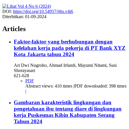
DOI:
https://doi.org/10.54957/ijhs.v4i6
Diterbitkan:
01-09-2024
Articles
Faktor-faktor yang berhubungan dengan
kelelahan kerja pada pekerja di PT Bank XYZ
Kota Jakarta tahun 2024
Ari Dwi Nugroho, Ahmad Irfandi, Mayumi Nitami, Susi
Shorayasari
621-628
PDF
Abstract views: 410 times |PDF downloaded: 398 times
|
Gambaran karakteristik lingkungan dan
pengetahuan ibu tentang diare di lingkungan
kerja Puskesmas Kibin Kabupaten Serang
Tahun 2024