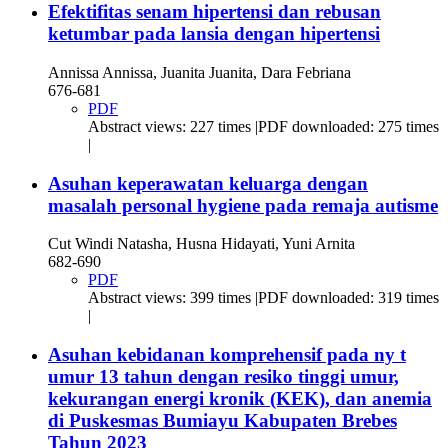
Efektifitas senam hipertensi dan rebusan
ketumbar pada lansia dengan hipertensi
Annissa Annissa, Juanita Juanita, Dara Febriana
676-681
PDF
Abstract views: 227 times |PDF downloaded: 275 times
|
Asuhan keperawatan keluarga dengan
masalah personal hygiene pada remaja autisme
Cut Windi Natasha, Husna Hidayati, Yuni Arnita
682-690
PDF
Abstract views: 399 times |PDF downloaded: 319 times
|
Asuhan kebidanan komprehensif pada ny t
umur 13 tahun dengan resiko tinggi umur,
kekurangan energi kronik (KEK), dan anemia
di Puskesmas Bumiayu Kabupaten Brebes
Tahun 2023