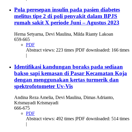
Pola peresepan insulin pada pasien diabetes
melitus tipe 2 di poli penyakit dalam BPJS
rumah sakit X periode Juni – Agustus 2023
Herna Setyarna, Devi Maulina, Milda Rianty Lakoan
659-665
PDF
Abstract views: 223 times |PDF downloaded: 166 times
|
Identifikasi kandungan boraks pada sediaan
bakso sapi kemasan di Pasar Kecamatan Koja
dengan menggunakan kertas turmerik dan
spektrofotometer Uv-Vis
Andina Reza Amelia, Devi Maulina, Dimas Adrianto,
Krismayadi Krismayadi
666-675
PDF
Abstract views: 492 times |PDF downloaded: 514 times
|