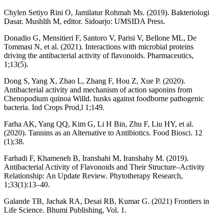
Chylen Setiyo Rini O, Jamilatur Rohmah Ms. (2019). Bakteriologi
Dasar. Mushlih M, editor. Sidoarjo: UMSIDA Press.
Donadio G, Mensitieri F, Santoro V, Parisi V, Bellone ML, De
Tommasi N, et al. (2021). Interactions with microbial proteins
driving the antibacterial activity of flavonoids. Pharmaceutics,
1;13(5).
Dong S, Yang X, Zhao L, Zhang F, Hou Z, Xue P. (2020).
Antibacterial activity and mechanism of action saponins from
Chenopodium quinoa Willd. husks against foodborne pathogenic
bacteria. Ind Crops Prod,l 1;149.
Farha AK, Yang QQ, Kim G, Li H Bin, Zhu F, Liu HY, et al.
(2020). Tannins as an Alternative to Antibiotics. Food Biosci. 12
(1);38.
Farhadi F, Khameneh B, Iranshahi M, Iranshahy M. (2019).
Antibacterial Activity of Flavonoids and Their Structure–Activity
Relationship: An Update Review. Phytotherapy Research,
1;33(1):13–40.
Galande TB, Jachak RA, Desai RB, Kumar G. (2021) Frontiers in
Life Science. Bhumi Publishing, Vol. 1.