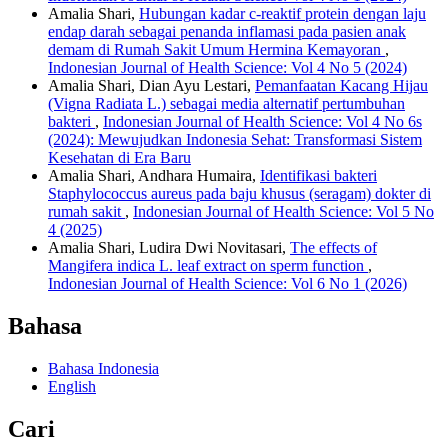
Amalia Shari,
Hubungan kadar c-reaktif protein dengan laju
endap darah sebagai penanda inflamasi pada pasien anak
demam di Rumah Sakit Umum Hermina Kemayoran
,
Indonesian Journal of Health Science: Vol 4 No 5 (2024)
Amalia Shari, Dian Ayu Lestari,
Pemanfaatan Kacang Hijau
(Vigna Radiata L.) sebagai media alternatif pertumbuhan
bakteri
,
Indonesian Journal of Health Science: Vol 4 No 6s
(2024): Mewujudkan Indonesia Sehat: Transformasi Sistem
Kesehatan di Era Baru
Amalia Shari, Andhara Humaira,
Identifikasi bakteri
Staphylococcus aureus pada baju khusus (seragam) dokter di
rumah sakit
,
Indonesian Journal of Health Science: Vol 5 No
4 (2025)
Amalia Shari, Ludira Dwi Novitasari,
The effects of
Mangifera indica L. leaf extract on sperm function
,
Indonesian Journal of Health Science: Vol 6 No 1 (2026)
Bahasa
Bahasa Indonesia
English
Cari