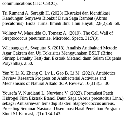
communications (ITC-CSCC).
Tri Rumanti A, Saragih H. (2023) Ekstraksi dan Identifikasi
Kandungan Senyawa Bioaktif Daun Saga Rambat (Abrus
precatorius). Biota: Jurnal Ilmiah Ilmu-Ilmu Hayati, 2;8(2):59–68.
Vollmer W, Massidda O, Tomasz A. (2019). The Cell Wall of
Streptococcus pneumoniae. Microbiol Spectr, 31;7(3).
Wilapangga A, Syaputra S. (2018). Analisis Antibakteri Metode
Agar Cakram dan Uji Toksisitas Menggunakan BSLT (Brine
Shrimp Lethality Test) dari Ekstrak Metanol daun Salam (Eugenia
Polyantha), 2:50.
Yan Y, Li X, Zhang C, Lv L, Gao B, Li M. (2021). Antibiotics
Review Research Progress on Antibacterial Activities and
Mechanisms of Natural Alkaloids: A Review, 10(318):3–30.
Yousefa V, Nurdianti L, Nurviana V. (2022). Formulasi Patch
Hidrogel Film Ekstrak Etanol Daun Saga (Abrus precatorius Linn.)
sebagai Antisariawan terhadap Bakteri Staphylococcus aureus.
Prosiding Seminar Nasional Diseminasi Hasil Penelitian Program
Studi S1 Farmasi, 2(1): 134-143.