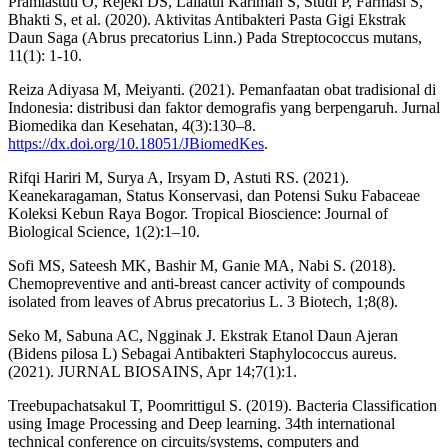
Pramiastuti O, Rejeki DS, Lailatul Karimah S, Studi P, Farmasi S,
Bhakti S, et al. (2020). Aktivitas Antibakteri Pasta Gigi Ekstrak
Daun Saga (Abrus precatorius Linn.) Pada Streptococcus mutans,
11(1): 1-10.
Reiza Adiyasa M, Meiyanti. (2021). Pemanfaatan obat tradisional di
Indonesia: distribusi dan faktor demografis yang berpengaruh. Jurnal
Biomedika dan Kesehatan, 4(3):130–8.
https://dx.doi.org/10.18051/JBiomedKes
.
Rifqi Hariri M, Surya A, Irsyam D, Astuti RS. (2021).
Keanekaragaman, Status Konservasi, dan Potensi Suku Fabaceae
Koleksi Kebun Raya Bogor. Tropical Bioscience: Journal of
Biological Science, 1(2):1–10.
Sofi MS, Sateesh MK, Bashir M, Ganie MA, Nabi S. (2018).
Chemopreventive and anti-breast cancer activity of compounds
isolated from leaves of Abrus precatorius L. 3 Biotech, 1;8(8).
Seko M, Sabuna AC, Ngginak J. Ekstrak Etanol Daun Ajeran
(Bidens pilosa L) Sebagai Antibakteri Staphylococcus aureus.
(2021). JURNAL BIOSAINS, Apr 14;7(1):1.
Treebupachatsakul T, Poomrittigul S. (2019). Bacteria Classification
using Image Processing and Deep learning. 34th international
technical conference on circuits/systems, computers and