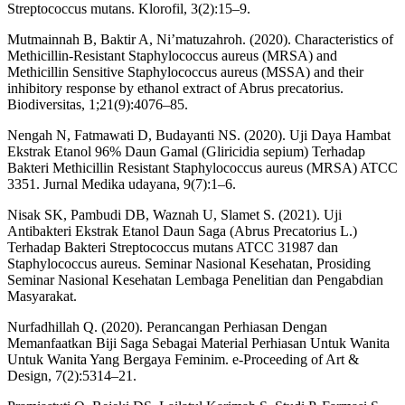
Streptococcus mutans. Klorofil, 3(2):15–9.
Mutmainnah B, Baktir A, Ni’matuzahroh. (2020). Characteristics of
Methicillin-Resistant Staphylococcus aureus (MRSA) and
Methicillin Sensitive Staphylococcus aureus (MSSA) and their
inhibitory response by ethanol extract of Abrus precatorius.
Biodiversitas, 1;21(9):4076–85.
Nengah N, Fatmawati D, Budayanti NS. (2020). Uji Daya Hambat
Ekstrak Etanol 96% Daun Gamal (Gliricidia sepium) Terhadap
Bakteri Methicillin Resistant Staphylococcus aureus (MRSA) ATCC
3351. Jurnal Medika udayana, 9(7):1–6.
Nisak SK, Pambudi DB, Waznah U, Slamet S. (2021). Uji
Antibakteri Ekstrak Etanol Daun Saga (Abrus Precatorius L.)
Terhadap Bakteri Streptococcus mutans ATCC 31987 dan
Staphylococcus aureus. Seminar Nasional Kesehatan, Prosiding
Seminar Nasional Kesehatan Lembaga Penelitian dan Pengabdian
Masyarakat.
Nurfadhillah Q. (2020). Perancangan Perhiasan Dengan
Memanfaatkan Biji Saga Sebagai Material Perhiasan Untuk Wanita
Untuk Wanita Yang Bergaya Feminim. e-Proceeding of Art &
Design, 7(2):5314–21.