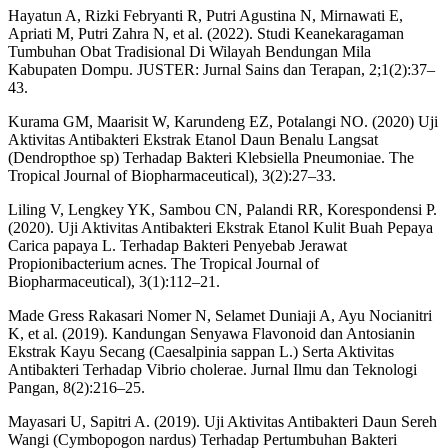
Hayatun A, Rizki Febryanti R, Putri Agustina N, Mirnawati E,
Apriati M, Putri Zahra N, et al. (2022). Studi Keanekaragaman
Tumbuhan Obat Tradisional Di Wilayah Bendungan Mila
Kabupaten Dompu. JUSTER: Jurnal Sains dan Terapan, 2;1(2):37–
43.
Kurama GM, Maarisit W, Karundeng EZ, Potalangi NO. (2020) Uji
Aktivitas Antibakteri Ekstrak Etanol Daun Benalu Langsat
(Dendropthoe sp) Terhadap Bakteri Klebsiella Pneumoniae. The
Tropical Journal of Biopharmaceutical), 3(2):27–33.
Liling V, Lengkey YK, Sambou CN, Palandi RR, Korespondensi P.
(2020). Uji Aktivitas Antibakteri Ekstrak Etanol Kulit Buah Pepaya
Carica papaya L. Terhadap Bakteri Penyebab Jerawat
Propionibacterium acnes. The Tropical Journal of
Biopharmaceutical), 3(1):112–21.
Made Gress Rakasari Nomer N, Selamet Duniaji A, Ayu Nocianitri
K, et al. (2019). Kandungan Senyawa Flavonoid dan Antosianin
Ekstrak Kayu Secang (Caesalpinia sappan L.) Serta Aktivitas
Antibakteri Terhadap Vibrio cholerae. Jurnal Ilmu dan Teknologi
Pangan, 8(2):216–25.
Mayasari U, Sapitri A. (2019). Uji Aktivitas Antibakteri Daun Sereh
Wangi (Cymbopogon nardus) Terhadap Pertumbuhan Bakteri