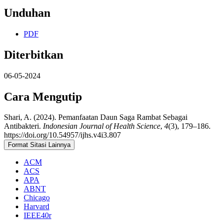
Unduhan
PDF
Diterbitkan
06-05-2024
Cara Mengutip
Shari, A. (2024). Pemanfaatan Daun Saga Rambat Sebagai
Antibakteri.
Indonesian Journal of Health Science
,
4
(3), 179–186.
https://doi.org/10.54957/ijhs.v4i3.807
Format Sitasi Lainnya
ACM
ACS
APA
ABNT
Chicago
Harvard
IEEE40r