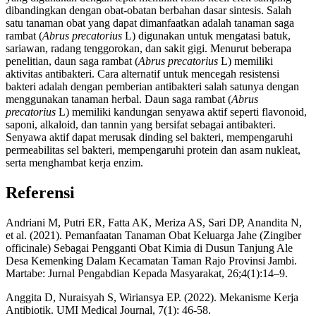
dibandingkan dengan obat-obatan berbahan dasar sintesis. Salah
satu tanaman obat yang dapat dimanfaatkan adalah tanaman saga
rambat (
Abrus precatorius
L) digunakan untuk mengatasi batuk,
sariawan, radang tenggorokan, dan sakit gigi. Menurut beberapa
penelitian, daun saga rambat (
Abrus precatorius
L) memiliki
aktivitas antibakteri. Cara alternatif untuk mencegah resistensi
bakteri adalah dengan pemberian antibakteri salah satunya dengan
menggunakan tanaman herbal. Daun saga rambat (
Abrus
precatorius
L) memiliki kandungan senyawa aktif seperti flavonoid,
saponi, alkaloid, dan tannin yang bersifat sebagai antibakteri.
Senyawa aktif dapat merusak dinding sel bakteri, mempengaruhi
permeabilitas sel bakteri, mempengaruhi protein dan asam nukleat,
serta menghambat kerja enzim.
Referensi
Andriani M, Putri ER, Fatta AK, Meriza AS, Sari DP, Anandita N,
et al. (2021). Pemanfaatan Tanaman Obat Keluarga Jahe (Zingiber
officinale) Sebagai Pengganti Obat Kimia di Dusun Tanjung Ale
Desa Kemenking Dalam Kecamatan Taman Rajo Provinsi Jambi.
Martabe: Jurnal Pengabdian Kepada Masyarakat, 26;4(1):14–9.
Anggita D, Nuraisyah S, Wiriansya EP. (2022). Mekanisme Kerja
Antibiotik. UMI Medical Journal, 7(1): 46-58.