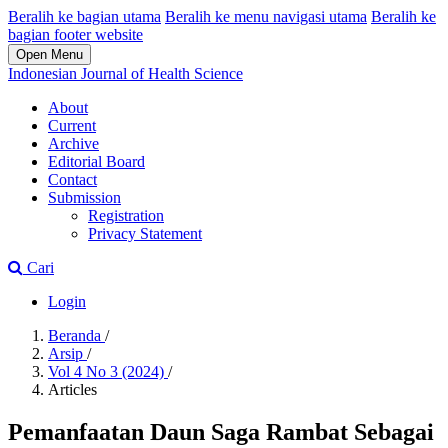
Beralih ke bagian utama
Beralih ke menu navigasi utama
Beralih ke
bagian footer website
Open Menu
Indonesian Journal of Health Science
About
Current
Archive
Editorial Board
Contact
Submission
Registration
Privacy Statement
Cari
Login
Beranda
/
Arsip
/
Vol 4 No 3 (2024)
/
Articles
Pemanfaatan Daun Saga Rambat Sebagai