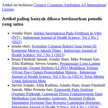
Artikel ini berlisensi
Creative Commons Attribution 4.0 International
License
.
Artikel paling banyak dibaca berdasarkan penulis
yang sama
Amalia Shari,
Seleksi Spermatozoa Pada Fertilisasi In Vitro
(IVF)
,
Indonesian Journal of Health Science: Vol 2 No 1
(2022)
amalia shari,
Screening Cemaran Bakteri Susu Segar Di
Kampung Melayu Jakarta Timur
,
Indonesian Journal of
Health Science: Vol 3 No 1 (2023)
Insani Fitrahulil Jannah, Amalia Shari, Mike Permata Sari,
Afifa Radhina, Steven Arianto,
Penggunaan Long-Lasting
Insecticide-Treated Bednets (LLINS) Modifikasi Terbaru
(Olyset Duo) Dalam Pengendalian Malaria
,
Indonesian
Journal of Health Science: Vol 3 No 2a (2023): Terus Melaju
Untuk Indonesia Maju
Steven Arianto, Afifa Radhina, Amalia Shari, Insani Fitrahulil
Jannah, Mike Permata Sari,
Epigenetik Pada Sindrom
Ovarium Polikistik: Gangguan Proses Folikulogenesis Yang
Melibatkan Gen Reseptor Androgen, Reseptor Follicle-
Stimulating Hormone Dan Reseptor Luteinizing Hormone
,
Indonesian Journal of Health Science: Vol 4 No 1 (2024)